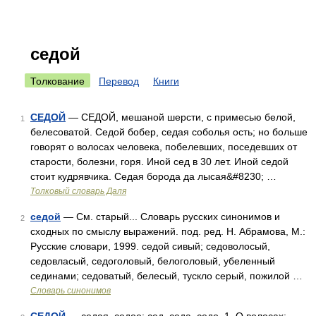
седой
Толкование
Перевод
Книги
СЕДОЙ
— СЕДОЙ, мешаной шерсти, с примесью белой,
1
белесоватой. Седой бобер, седая соболья ость; но больше
говорят о волосах человека, побелевших, поседевших от
старости, болезни, горя. Иной сед в 30 лет. Иной седой
стоит кудрявчика. Седая борода да лысая&#8230; …
Толковый словарь Даля
седой
— См. старый... Словарь русских синонимов и
2
сходных по смыслу выражений. под. ред. Н. Абрамова, М.:
Русские словари, 1999. седой сивый; седоволосый,
седовласый, седоголовый, белоголовый, убеленный
сединами; седоватый, белесый, тускло серый, пожилой …
Словарь синонимов