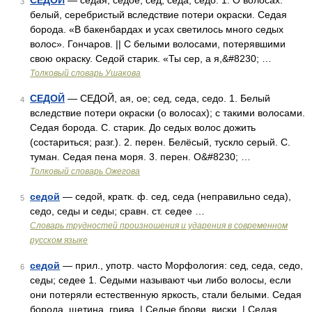
СЕДОЙ
— седая, седое; сед, седа, седо. 1. О волосах:
3
белый, серебристый вследствие потери окраски. Седая
борода. «В бакенбардах и усах светилось много седых
волос». Гончаров. || С белыми волосами, потерявшими
свою окраску. Седой старик. «Ты сер, а я,&#8230; …
Толковый словарь Ушакова
СЕДОЙ
— СЕДОЙ, ая, ое; сед, седа, седо. 1. Белый
4
вследствие потери окраски (о волосах); с такими волосами.
Седая борода. С. старик. До седых волос дожить
(состариться; разг.). 2. перен. Белёсый, тускло серый. С.
туман. Седая пена моря. 3. перен. О&#8230; …
Толковый словарь Ожегова
седой
— седой, кратк. ф. сед, седа (неправильно седа),
5
седо, седы и седы; сравн. ст. седее …
Словарь трудностей произношения и ударения в современном
русском языке
седой
— прил., употр. часто Морфология: сед, седа, седо,
6
седы; седее 1. Седыми называют чьи либо волосы, если
они потеряли естественную яркость, стали белыми. Седая
борода, щетина, грива. | Седые брови, виски. | Седая