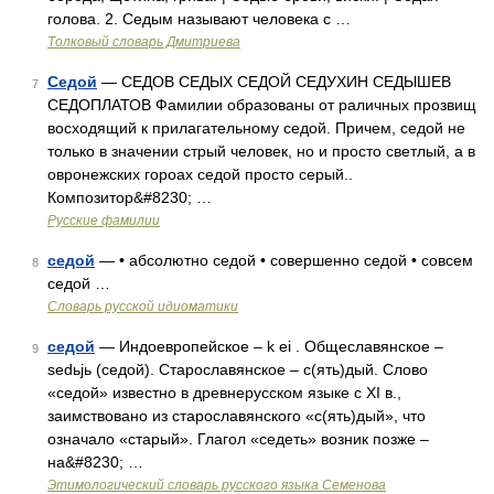
голова. 2. Седым называют человека с …
Толковый словарь Дмитриева
Седой
— СЕДОВ СЕДЫХ СЕДОЙ СЕДУХИН СЕДЫШЕВ
7
СЕДОПЛАТОВ Фамилии образованы от раличных прозвищ
восходящий к прилагательному седой. Причем, седой не
только в значении стрый человек, но и просто светлый, а в
овронежских гороах седой просто серый..
Композитор&#8230; …
Русские фамилии
седой
— • абсолютно седой • совершенно седой • совсем
8
седой …
Словарь русской идиоматики
седой
— Индоевропейское – k ei . Общеславянское –
9
sedьjь (седой). Старославянское – с(ять)дый. Слово
«седой» известно в древнерусском языке с XI в.,
заимствовано из старославянского «с(ять)дый», что
означало «старый». Глагол «седеть» возник позже –
на&#8230; …
Этимологический словарь русского языка Семенова