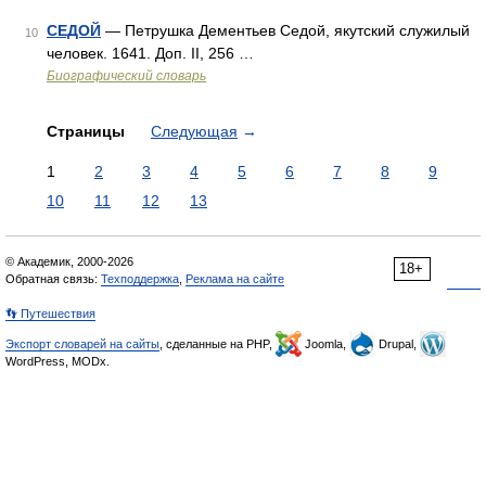
СЕДОЙ
— Петрушка Дементьев Седой, якутский служилый
10
человек. 1641. Доп. II, 256 …
Биографический словарь
Страницы
Следующая
→
1
2
3
4
5
6
7
8
9
10
11
12
13
© Академик, 2000-2026
18+
Обратная связь:
Техподдержка
,
Реклама на сайте
👣 Путешествия
Экспорт словарей на сайты
, сделанные на PHP,
Joomla,
Drupal,
WordPress, MODx.